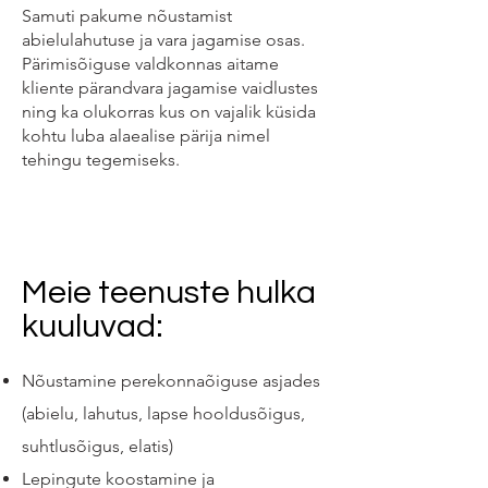
Samuti pakume nõustamist
abielulahutuse ja vara jagamise osas.
Pärimisõiguse valdkonnas aitame
kliente pärandvara jagamise vaidlustes
ning ka olukorras kus on vajalik küsida
kohtu luba alaealise pärija nimel
tehingu tegemiseks.
Meie teenuste hulka
kuuluvad:
Nõustamine perekonnaõiguse asjades
(abielu, lahutus, lapse hooldusõigus,
suhtlusõigus, elatis)
Lepingute koostamine ja