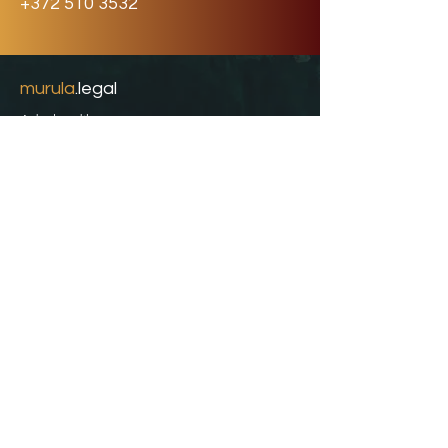
+372 510 3532
murula
.legal
Advokaadibüroo
Tallinna esindus:
Narva mnt 4, Tallinn
41015 Eesti
Rakvere esindus:
Turu plats 7-3, Rakvere
44310 Eesti
+372 510 3532
info@murula.legal