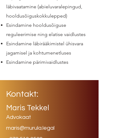
läbivaatamine (abieluvaralepingud,
hooldusõiguskokkulepped)
Esindamine hooldusõiguse
reguleerimise ning elatise vaidlustes
Esindamine läbirääkimistel ühisvara
jagamisel ja kohtumenetluses
Esindamine pärimivaidlustes
Kontakt:
Maris Tekkel
Advokaat
maris@murula.legal