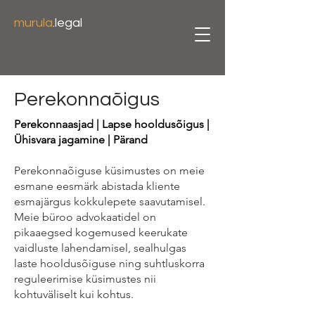
murula
.legal
Perekonnaõigus
Perekonnaasjad | Lapse hooldusõigus |
Ühisvara jagamine | Pärand
Perekonnaõiguse küsimustes on meie
esmane eesmärk abistada kliente
esmajärgus kokkulepete saavutamisel.
Meie büroo advokaatidel on
pikaaegsed kogemused keerukate
vaidluste lahendamisel, sealhulgas
laste hooldusõiguse ning suhtluskorra
reguleerimise küsimustes nii
kohtuväliselt kui kohtus.