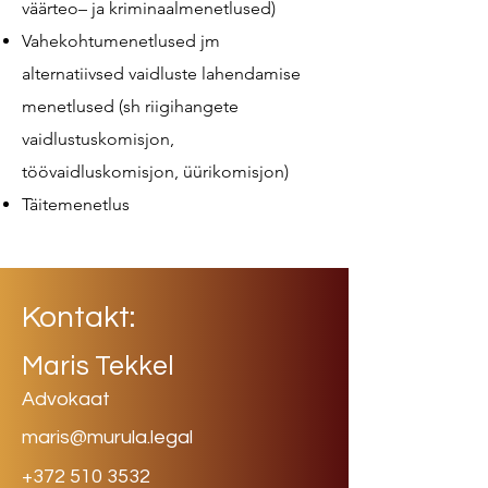
väärteo– ja kriminaalmenetlused)
Vahekohtumenetlused jm
alternatiivsed vaidluste lahendamise
menetlused (sh riigihangete
vaidlustuskomisjon,
töövaidluskomisjon, üürikomisjon)
Täitemenetlus
Kontakt:
Maris Tekkel
Advokaat
maris@murula.legal
+372 510 3532