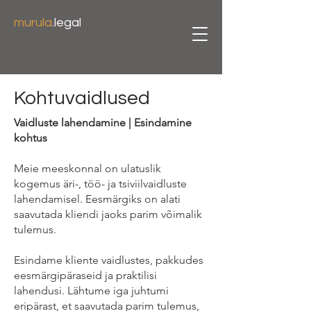
murula
.legal
Kohtuvaidlused
Vaidluste lahendamine | Esindamine
kohtus
Meie meeskonnal on ulatuslik
kogemus äri-, töö- ja tsiviilvaidluste
lahendamisel. Eesmärgiks on alati
saavutada kliendi jaoks parim võimalik
tulemus.
Esindame kliente vaidlustes, pakkudes
eesmärgipäraseid ja praktilisi
lahendusi. Lähtume iga juhtumi
eripärast, et saavutada parim tulemus,