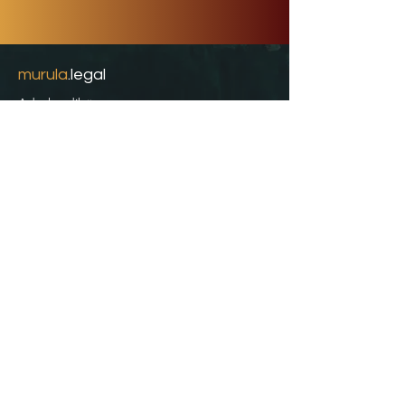
murula
.legal
Advokaadibüroo
Tallinna esindus:
Narva mnt 4, Tallinn
41015 Eesti
Rakvere esindus:
Turu plats 7-3, Rakvere
44310 Eesti
+372 510 3532
info@murula.legal