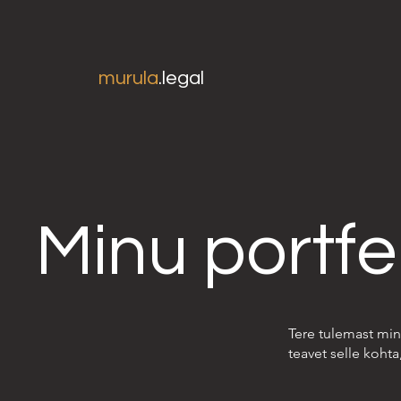
murula
.legal
Minu portfel
Tere tulemast minu
teavet selle koht