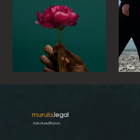
murula
.legal
Advokaadibüroo